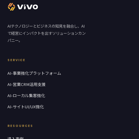
AIテクノロジーとビジネスの知見を融合し、AI
で経営にインパクトを出すソリューションカン
パニー。
SERVICE
AI-事業強化プラットフォーム
AI-営業CRM活用支援
AI-ローカル集客強化
AI-サイトUI/UX強化
RESOURCES
導入事例