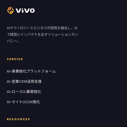
AIテクノロジーとビジネスの知見を融合し、AI
で経営にインパクトを出すソリューションカン
パニー。
SERVICE
AI-事業強化プラットフォーム
AI-営業CRM活用支援
AI-ローカル集客強化
AI-サイトUI/UX強化
RESOURCES