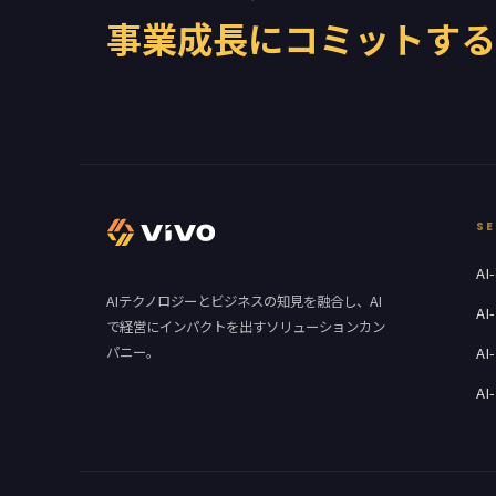
事業成長にコミットする
SE
A
AIテクノロジーとビジネスの知見を融合し、AI
A
で経営にインパクトを出すソリューションカン
パニー。
A
AI