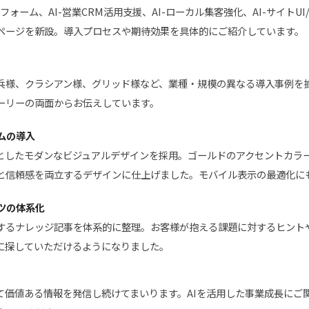
フォーム、AI-営業CRM活用支援、AI-ローカル集客強化、AI-サイトUI
ページを新設。導入プロセスや期待効果を具体的にご紹介しています。
兵様、クラシアン様、グリッド様など、業種・規模の異なる導入事例を拡
ーリーの両面からお伝えしています。
テムの導入
としたモダンなビジュアルデザインを採用。ゴールドのアクセントカラ
と信頼感を両立するデザインに仕上げました。モバイル表示の最適化に
ンツの体系化
関するナレッジ記事を体系的に整理。お客様が抱える課題に対するヒント
に探していただけるようになりました。
て価値ある情報を発信し続けてまいります。AIを活用した事業成長にご