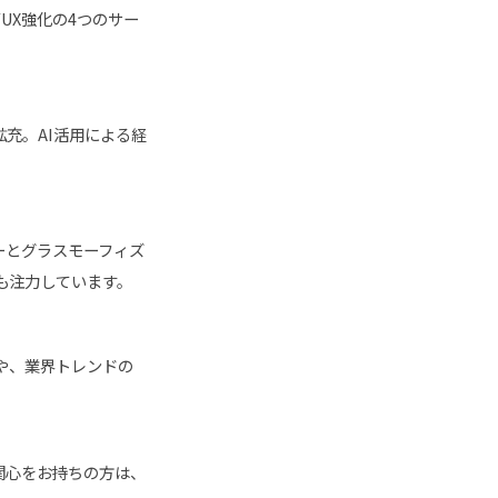
/UX強化の4つのサー
充。AI活用による経
ーとグラスモーフィズ
も注力しています。
や、業界トレンドの
関心をお持ちの方は、