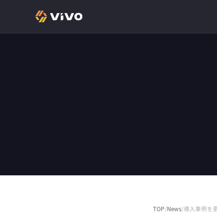
TOP
/
News
/
導入事例を