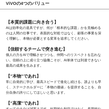
ViVOの4つのバリュー
【本質的課題に向き合う】
AIは効率化の道具ですが、何が「根本的な課題」かを見極める
のは人間の仕事です。表面的な対処ではなく、顧客の事業を深
く理解し、本物が必要とする変革を追求してください。
【信頼するチームで突き進む】
個人の力をAIで増幅させつつも、仲間へのリスペクトを忘れな
い。信頼の上に成り立つ協働こそが、AI単体では到達できない
最高の成果を生みます。
【"本物"であれ】
常に自発的に学び、最高スピードで進化し続ける。誰よりも早
く、ステークホルダーに「本物の価値」を提供することを、自
分自身の誇りにしてほしいと思います。
【"高潔"であれ】
すべての土台は誠実さです。短期的な利益ではなく、長期的な