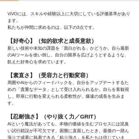
ViVOには、スキルや経験以上に大切にしている評価基準があり
ます。
私たちが仲間に求めるのは、以下の3点です。
【好奇心】（知的欲求と成長意欲）
新しい技術や未知の課題を「面白がれる」かどうか。自ら最新
のAIツールを使い倒し、自分の限界を広げようとするような、
飢えた好奇心を求めています。
【素直さ】（受容力と行動変容）
周囲やAIからのフィードバックを、自分をアップデートするた
めの「貴重なデータ」として受け入れられるか。自らを客観視
し、即座に行動を変えられる柔軟性が、爆速の成長を生みま
す。
【忍耐強さ】（やり抜く力／GRIT）
AIという魔法があっても、本物の価値を生むプロセスには泥臭
い試行錯誤が不可欠です。困難に直面したとき、最後の一踏ん
張りで成果に執着できる「粘り強さ」を私たちは信じていま