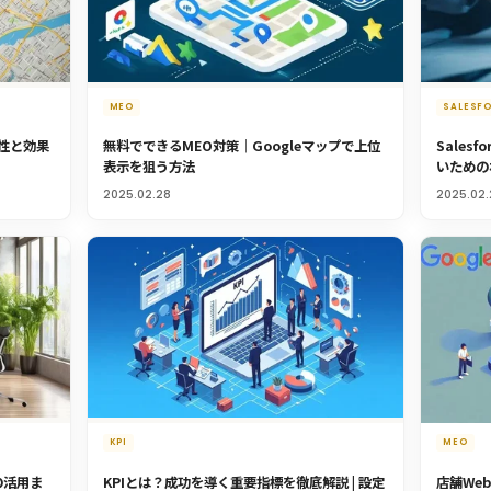
MEO
SALESF
性と効果
無料でできるMEO対策｜Googleマップで上位
Sales
表示を狙う方法
いための
2025.02.28
2025.02.
KPI
MEO
eの活用ま
KPIとは？成功を導く重要指標を徹底解説 | 設定
店舗We