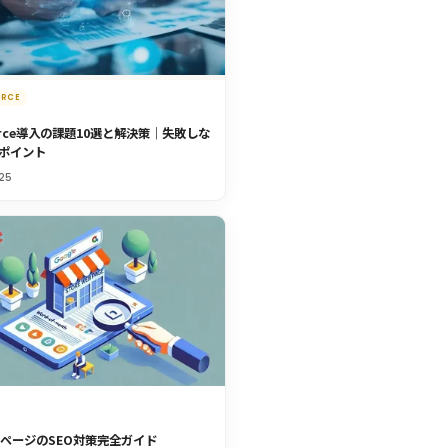
ORCE
force導入の課題10選と解決策｜失敗しな
ポイント
25
bページのSEO対策完全ガイド