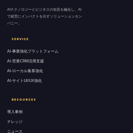
AIテクノロジーとビジネスの知見を融合し、AI
で経営にインパクトを出すソリューションカン
パニー。
SERVICE
AI-事業強化プラットフォーム
AI-営業CRM活用支援
AI-ローカル集客強化
AI-サイトUI/UX強化
RESOURCES
導入事例
ナレッジ
ニュース