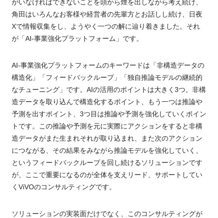
がいなければできないことを頭から煙を出しながら考え続け、
角田はいろんなお客様や経営者の先輩方とお話しし続け、日夜
Xで情報収集をし、ようやく一つの解に辿り着きました。それ
が「AI-事業強化プラットフォーム」です。
AI-事業強化プラットフォームのキーワードは「非構造データの
構造化」「フィードバックループ」「独自推論モデルの継続的
なチューニング」です。AIの活用のポイントは大きく3つ。非構
造データを取り込んで構造化するポイント、もう一つは推論や
予測を出すポイント、3つ目は推論や予測を強化していくポイン
トです。この推論や予測を元に実際にアクションをすると非構
造データがまた生まれそれが取り込まれ、また次のアクション
につながる、その結果をみながら推論モデルを強化していく、
というフィードバックループを回し続けるソリューションです
が、ここで重要になるのが全体を支えリード、サポートしてい
くViVOのコンサルティングです。
ソリューションの実装面だけでなく、このコンサルティングが