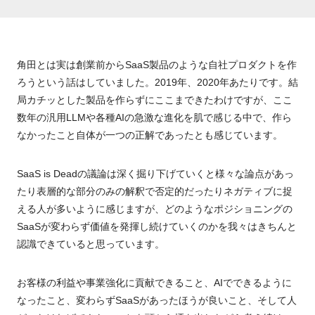
角田とは実は創業前からSaaS製品のような自社プロダクトを作
ろうという話はしていました。2019年、2020年あたりです。結
局カチッとした製品を作らずにここまできたわけですが、ここ
数年の汎用LLMや各種AIの急激な進化を肌で感じる中で、作ら
なかったこと自体が一つの正解であったとも感じています。
SaaS is Deadの議論は深く掘り下げていくと様々な論点があっ
たり表層的な部分のみの解釈で否定的だったりネガティブに捉
える人が多いように感じますが、どのようなポジショニングの
SaaSが変わらず価値を発揮し続けていくのかを我々はきちんと
認識できていると思っています。
お客様の利益や事業強化に貢献できること、AIでできるように
なったこと、変わらずSaaSがあったほうが良いこと、そして人