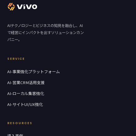
AIテクノロジーとビジネスの知見を融合し、AI
で経営にインパクトを出すソリューションカン
パニー。
SERVICE
AI-事業強化プラットフォーム
AI-営業CRM活用支援
AI-ローカル集客強化
AI-サイトUI/UX強化
RESOURCES
導入事例