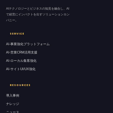
AIテクノロジーとビジネスの知見を融合し、AI
で経営にインパクトを出すソリューションカン
パニー。
SERVICE
AI-事業強化プラットフォーム
AI-営業CRM活用支援
AI-ローカル集客強化
AI-サイトUI/UX強化
RESOURCES
導入事例
ナレッジ
ニュース